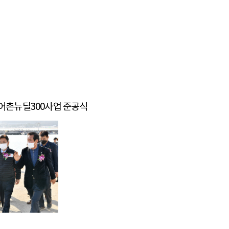
항 어촌뉴딜300사업 준공식