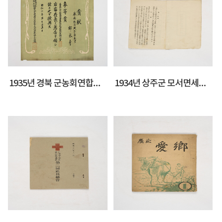
1935년 경북 군농회연합면작품평회 상장
1934년 상주군 모서면세일반