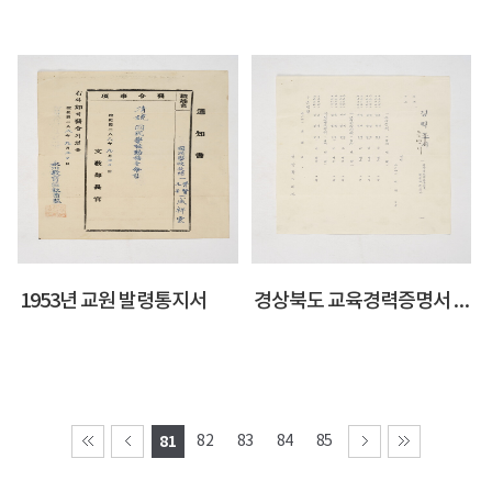
1953년 교원 발령통지서
경상북도 교육경력증명서 서식
81
82
83
84
85