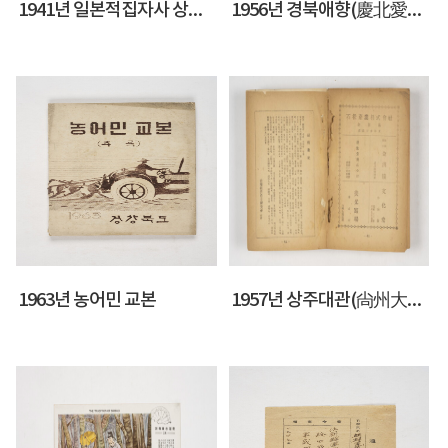
1941년 일본적집자사 상주군위원부 사원총회 자료
1956년 경북애향(慶北愛鄕)
1963년 농어민 교본
1957년 상주대관(尙州大觀)