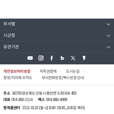
부서별
시군청
유관기관
개인정보처리방침
저작권정책
오시는길
정부/지자체 조직도
부서전화번호/팩스번호 안내
주소
36759 경상북도 안동시 풍천면 도청대로 455
대표
팩스
054-880-2114
054-880-4999
행복콜센터
1522-0120
(월~금 8:30~18:30, 공휴일 제외)