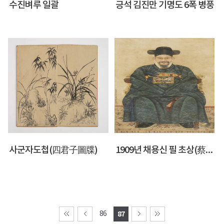
수진벼루 일괄
긍석 김진만 기명도 6폭 병풍
사군자도첩(四君子圖牒)
1909년 채용신 필 초상(蔡龍臣筆肖像)
86
87