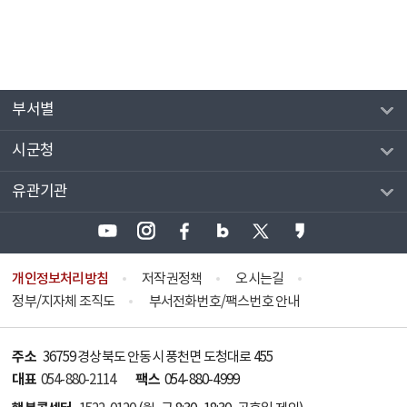
부서별
시군청
유관기관
개인정보처리방침
저작권정책
오시는길
정부/지자체 조직도
부서전화번호/팩스번호 안내
주소
36759 경상북도 안동시 풍천면 도청대로 455
대표
팩스
054-880-2114
054-880-4999