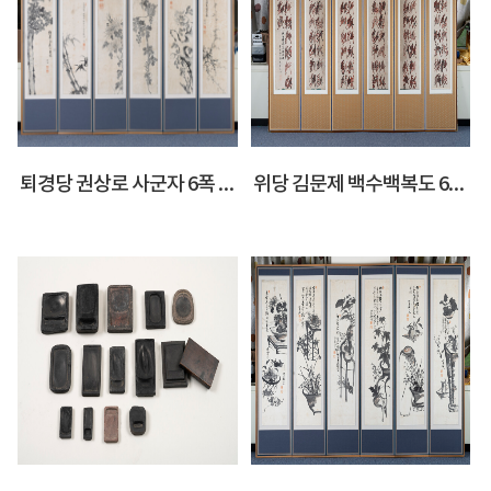
퇴경당 권상로 사군자 6폭 병풍
위당 김문제 백수백복도 6폭 병풍