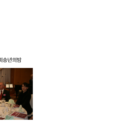
폴협회송년의밤