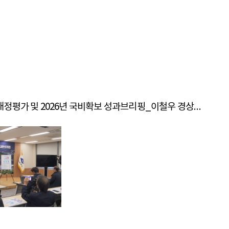
25.12.11 민선8기 재정평가 및 2026년 국비확보 성과브리핑_이철우 경상북도 도지사 말씀