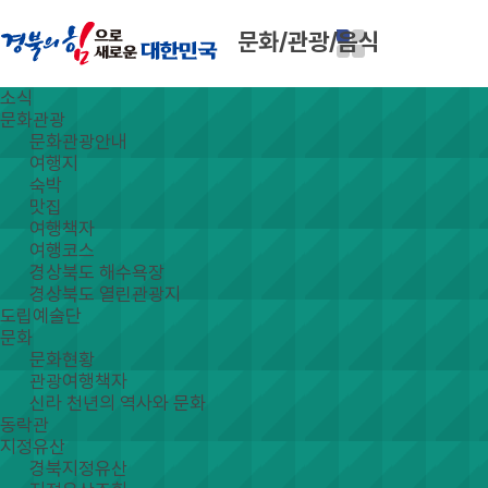
문화/관광/음식
소식
문화관광
문화관광안내
여행지
숙박
맛집
여행책자
여행코스
경상북도 해수욕장
경상북도 열린관광지
도립예술단
문화
문화현황
관광여행책자
신라 천년의 역사와 문화
동락관
지정유산
경북지정유산