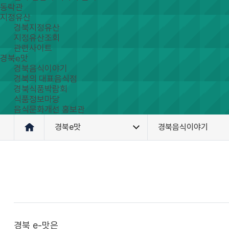
동락관
지정유산
경북지정유산
지정유산조회
관련사이트
경북e맛
경북음식이야기
경북의 대표음식점
경북식품박람회
식품정보마당
음식문화개선 홍보관
경북e맛
경북음식이야기
경북 e-맛은