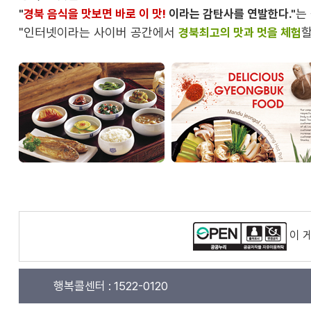
는
"
경북 음식을 맛보면 바로 이 맛!
이라는 감탄사를 연발한다."
"인터넷이라는 사이버 공간에서
할
경북최고의 맛과 멋을 체험
이 
행복콜센터 :
1522-0120