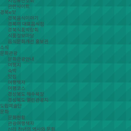
지정유산조회
관련사이트
경북e맛
경북음식이야기
경북의 대표음식점
경북식품박람회
식품정보마당
음식문화개선 홍보관
소식
문화관광
문화관광안내
여행지
숙박
맛집
여행책자
여행코스
경상북도 해수욕장
경상북도 열린관광지
도립예술단
문화
문화현황
관광여행책자
신라 천년의 역사와 문화