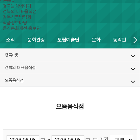
경북e맛
경북음식이야기
경북의 대표음식점
경북식품박람회
식품정보마당
음식문화개선 홍보관
소식
문화관광
도립예술단
문화
동락관
경북e맛
경북의 대표음식점
으뜸음식점
으뜸음식점
기간
-