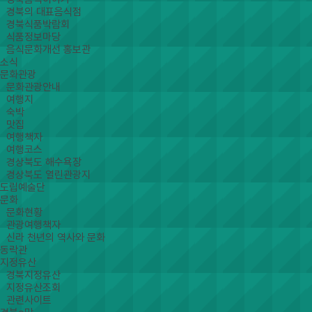
경북의 대표음식점
경북식품박람회
식품정보마당
음식문화개선 홍보관
소식
문화관광
문화관광안내
여행지
숙박
맛집
여행책자
여행코스
경상북도 해수욕장
경상북도 열린관광지
도립예술단
문화
문화현황
관광여행책자
신라 천년의 역사와 문화
동락관
지정유산
경북지정유산
지정유산조회
관련사이트