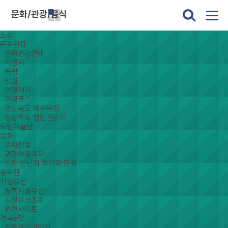
문화/관광/음식
소식
문화관광
문화관광안내
여행지
숙박
맛집
여행책자
여행코스
경상북도 해수욕장
경상북도 열린관광지
도립예술단
문화
문화현황
관광여행책자
신라 천년의 역사와 문화
동락관
지정유산
경북지정유산
지정유산조회
관련사이트
경북e맛
경북음식이야기