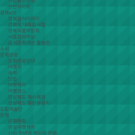
지정유산조회
관련사이트
경북e맛
경북음식이야기
경북의 대표음식점
경북식품박람회
식품정보마당
음식문화개선 홍보관
소식
문화관광
문화관광안내
여행지
숙박
맛집
여행책자
여행코스
경상북도 해수욕장
경상북도 열린관광지
도립예술단
문화
문화현황
관광여행책자
신라 천년의 역사와 문화