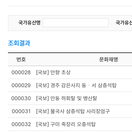
국가유산명
국가유
조회결과
번호
문화재명
000028
[국보] 안향 초상
000029
[국보] 경주 감은사지 동ㆍ서 삼층석탑
000030
[국보] 안동 하회탈 및 병산탈
000031
[국보] 불국사 삼층석탑 사리장엄구
000032
[국보] 구미 죽장리 오층석탑