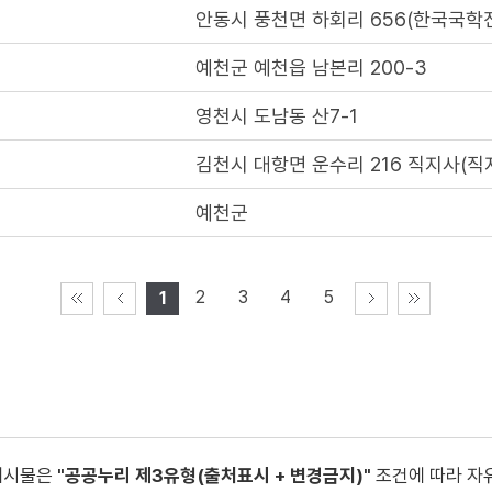
안동시 풍천면 하회리 656(한국국학
예천군 예천읍 남본리 200-3
영천시 도남동 산7-1
김천시 대항면 운수리 216 직지사(
예천군
2
3
4
5
1
게시물은
"공공누리 제3유형(출처표시 + 변경금지)"
조건에 따라 자