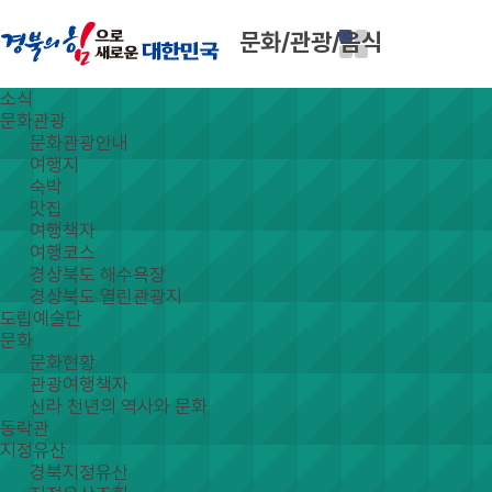
문화/관광/음식
소식
문화관광
문화관광안내
여행지
숙박
맛집
여행책자
여행코스
경상북도 해수욕장
경상북도 열린관광지
도립예술단
문화
문화현황
관광여행책자
신라 천년의 역사와 문화
동락관
지정유산
경북지정유산