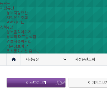
동락관
지정유산
경북지정유산
지정유산조회
관련사이트
경북e맛
경북음식이야기
경북의 대표음식점
경북식품박람회
식품정보마당
음식문화개선 홍보관
지정유산
지정유산조회
리스트로보기
이미지로보