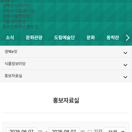
경북e맛
경북음식이야기
경북의 대표음식점
경북식품박람회
식품정보마당
음식문화개선 홍보관
소식
문화관광
도립예술단
문화
동락관
경북e맛
식품정보마당
홍보자료실
홍보자료실
기간
-