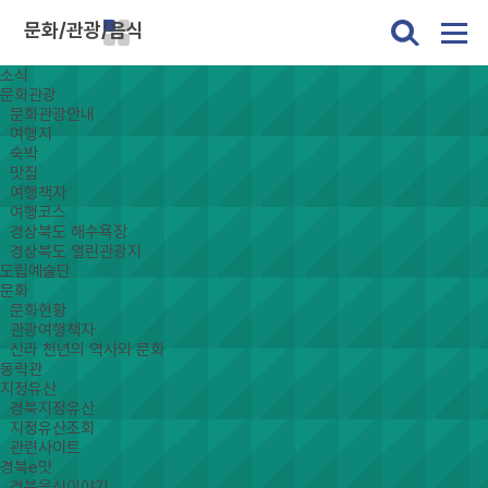
문화/관광/음식
소식
문화관광
문화관광안내
여행지
숙박
맛집
여행책자
여행코스
경상북도 해수욕장
경상북도 열린관광지
도립예술단
문화
문화현황
관광여행책자
신라 천년의 역사와 문화
동락관
지정유산
경북지정유산
지정유산조회
관련사이트
경북e맛
경북음식이야기