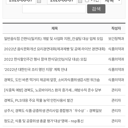
제목
작성자
일반음식점 간편식(밀키트) 개발 및 사업화 지원_컨설팅 대상 업체 모집
보건정책과
2022년 음식문화개선 요리경연대회(제과제빵 및 공예 라이브 경연대회)
식품의약과
2022 한식할인주간 행사 참여 한식당(안심식당 대상) 모집
식품의약과
‘2022년 대한민국 조리 명인 지정’ 계획 안내
식품의약과
경북도, 도민 바른 먹거리 제공에 앞장, 소비자식품위생감시원 워크숍
식품의약과
[식중독 예방] 경북도, 노로바이러스 환자 증가세…예방수칙 준수 당부
관리자
경북도, PLS대응 주요 작물 농약 안전사용서 발간
관리자
상주시, 경북도 식품·공중위생 관리사업 종합평가 `우수상` - 경북일보
관리자
청도군, 식품 및 공중위생 총괄 평가‘대상’영예 - nsp통신
관리자