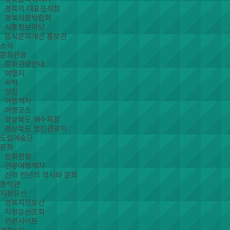
경북의 대표음식점
경북식품박람회
식품정보마당
음식문화개선 홍보관
소식
문화관광
문화관광안내
여행지
숙박
맛집
여행책자
여행코스
경상북도 해수욕장
경상북도 열린관광지
도립예술단
문화
문화현황
관광여행책자
신라 천년의 역사와 문화
동락관
지정유산
경북지정유산
지정유산조회
관련사이트