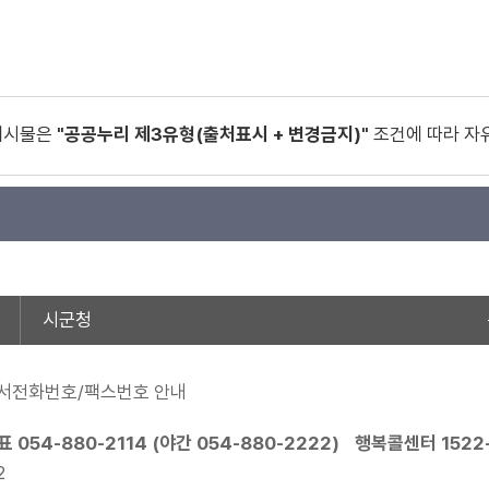
게시물은
"공공누리 제3유형(출처표시 + 변경금지)"
조건에 따라 자
시군청
서전화번호/팩스번호 안내
표 054-880-2114 (야간 054-880-2222)
행복콜센터 1522-
2