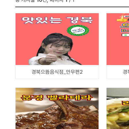
경북으뜸음식점_안무편2
경