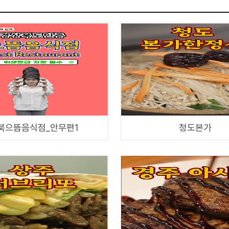
북으뜸음식점_안무편1
청도본가