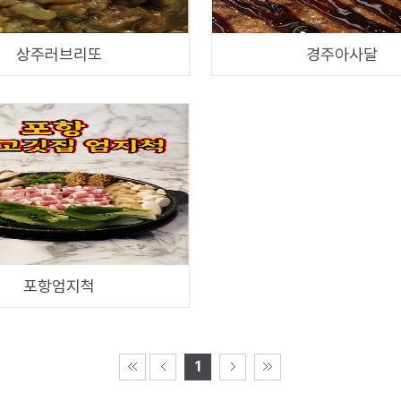
상주러브리또
경주아사달
포항엄지척
1