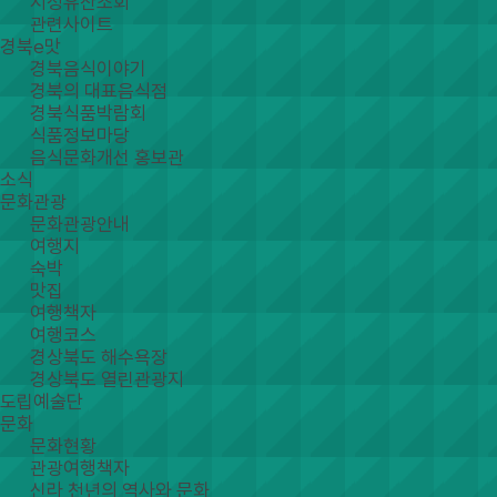
지정유산조회
관련사이트
경북e맛
경북음식이야기
경북의 대표음식점
경북식품박람회
식품정보마당
음식문화개선 홍보관
소식
문화관광
문화관광안내
여행지
숙박
맛집
여행책자
여행코스
경상북도 해수욕장
경상북도 열린관광지
도립예술단
문화
문화현황
관광여행책자
신라 천년의 역사와 문화