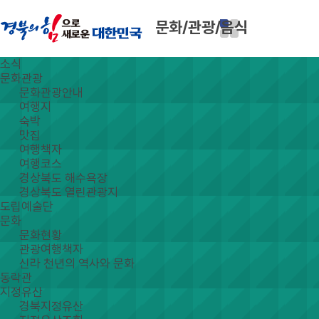
문화/관광/음식
소식
문화관광
문화관광안내
여행지
숙박
맛집
여행책자
여행코스
경상북도 해수욕장
경상북도 열린관광지
도립예술단
문화
문화현황
관광여행책자
신라 천년의 역사와 문화
동락관
지정유산
경북지정유산