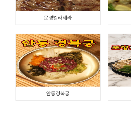
문경벨라테라
안동경복궁