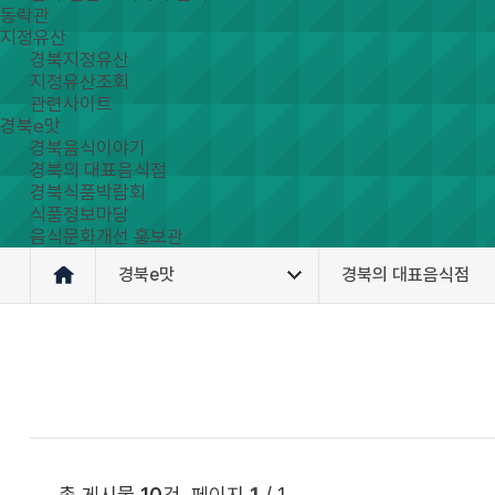
동락관
지정유산
경북지정유산
지정유산조회
관련사이트
경북e맛
경북음식이야기
경북의 대표음식점
경북식품박람회
식품정보마당
음식문화개선 홍보관
경북e맛
경북의 대표음식점
총 게시물
10
건, 페이지
1
/ 1