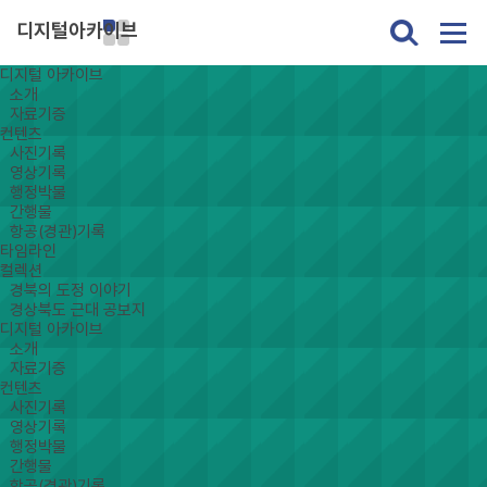
디지털아카이브
디지털 아카이브
소개
자료기증
컨텐츠
사진기록
영상기록
행정박물
간행물
항공(경관)기록
타임라인
컬렉션
경북의 도정 이야기
경상북도 근대 공보지
디지털 아카이브
소개
자료기증
컨텐츠
사진기록
영상기록
행정박물
간행물
항공(경관)기록