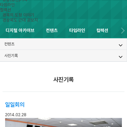
타임라인
컬렉션
경북의 도정 이야기
경상북도 근대 공보지
디지털 아카이브
컨텐츠
타임라인
컬렉션
컨텐츠
사진기록
사진기록
일일회의
2014.02.28