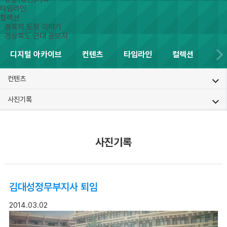
타임라인
컬렉션
경북의 도정 이야기
경상북도 근대 공보지
디지털 아카이브
컨텐츠
타임라인
컬렉션
컨텐츠
사진기록
사진기록
김대성정무부지사 퇴임
2014.03.02