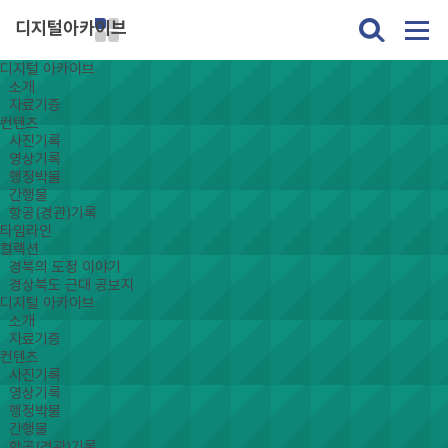
디지털아카이브
디지털 아카이브
소개
자료기증
컨텐츠
사진기록
영상기록
행정박물
간행물
항공(경관)기록
타임라인
컬렉션
경북의 도정 이야기
경상북도 근대 공보지
디지털 아카이브
소개
자료기증
컨텐츠
사진기록
영상기록
행정박물
간행물
항공(경관)기록