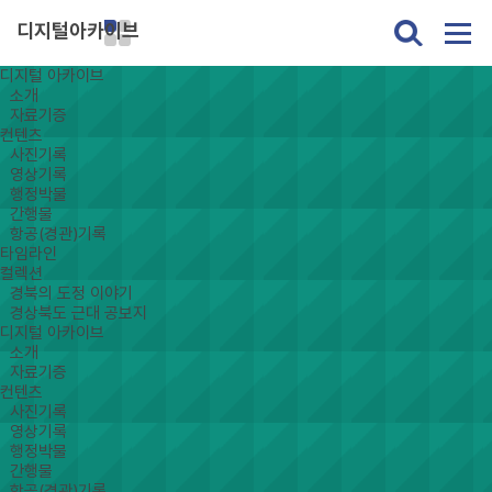
디지털아카이브
디지털 아카이브
소개
자료기증
컨텐츠
사진기록
영상기록
행정박물
간행물
항공(경관)기록
타임라인
컬렉션
경북의 도정 이야기
경상북도 근대 공보지
디지털 아카이브
소개
자료기증
컨텐츠
사진기록
영상기록
행정박물
간행물
항공(경관)기록