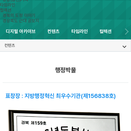
타임라인
컬렉션
경북의 도정 이야기
경상북도 근대 공보지
디지털 아카이브
컨텐츠
타임라인
컬렉션
컨텐츠
행정박물
표창장 : 지방행정혁신 최우수기관(제156838호)