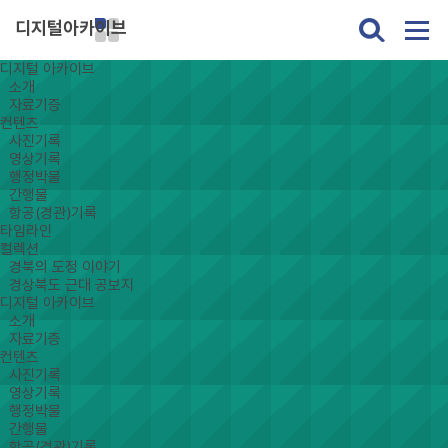
디지털아카이브
디지털 아카이브
소개
자료기증
컨텐츠
사진기록
영상기록
행정박물
간행물
항공(경관)기록
타임라인
컬렉션
경북의 도정 이야기
경상북도 근대 공보지
디지털 아카이브
소개
자료기증
컨텐츠
사진기록
영상기록
행정박물
간행물
항공(경관)기록