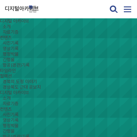
디지털아카이브
디지털 아카이브
소개
자료기증
컨텐츠
사진기록
영상기록
행정박물
간행물
항공(경관)기록
타임라인
컬렉션
경북의 도정 이야기
경상북도 근대 공보지
디지털 아카이브
소개
자료기증
컨텐츠
사진기록
영상기록
행정박물
간행물
항공(경관)기록