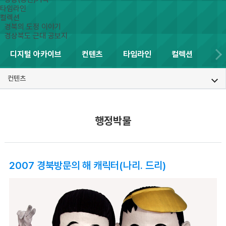
타임라인
컬렉션
경북의 도정 이야기
경상북도 근대 공보지
디지털 아카이브
컨텐츠
타임라인
컬렉션
컨텐츠
행정박물
2007 경북방문의 해 캐릭터(나리. 드리)