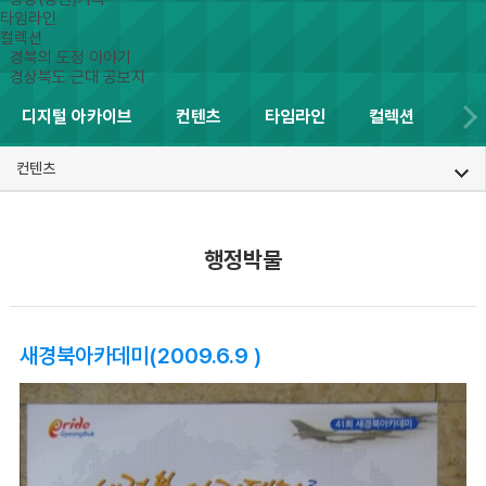
타임라인
컬렉션
경북의 도정 이야기
경상북도 근대 공보지
디지털 아카이브
컨텐츠
타임라인
컬렉션
컨텐츠
행정박물
새경북아카데미(2009.6.9 )