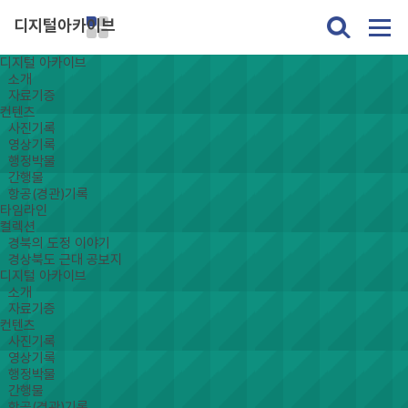
디지털아카이브
디지털 아카이브
소개
자료기증
컨텐츠
사진기록
영상기록
행정박물
간행물
항공(경관)기록
타임라인
컬렉션
경북의 도정 이야기
경상북도 근대 공보지
디지털 아카이브
소개
자료기증
컨텐츠
사진기록
영상기록
행정박물
간행물
항공(경관)기록