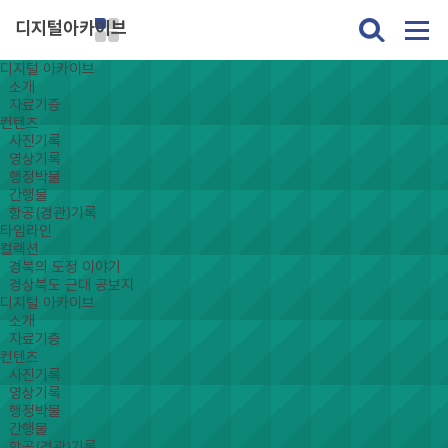
디지털아카이브
디지털 아카이브
소개
자료기증
컨텐츠
사진기록
영상기록
행정박물
간행물
항공(경관)기록
타임라인
컬렉션
경북의 도정 이야기
경상북도 근대 공보지
디지털 아카이브
소개
자료기증
컨텐츠
사진기록
영상기록
행정박물
간행물
항공(경관)기록