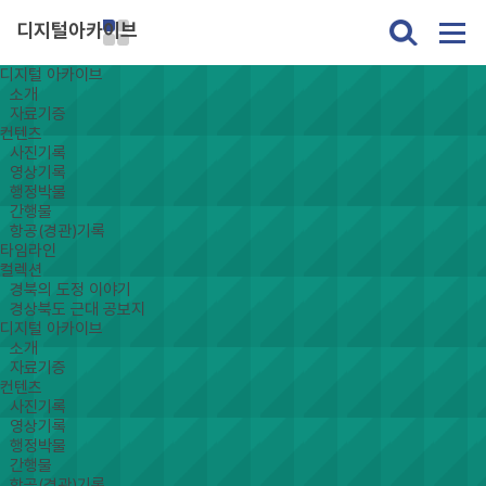
디지털아카이브
디지털 아카이브
소개
자료기증
컨텐츠
사진기록
영상기록
행정박물
간행물
항공(경관)기록
타임라인
컬렉션
경북의 도정 이야기
경상북도 근대 공보지
디지털 아카이브
소개
자료기증
컨텐츠
사진기록
영상기록
행정박물
간행물
항공(경관)기록