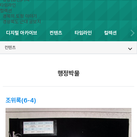
타임라인
컬렉션
경북의 도정 이야기
경상북도 근대 공보지
디지털 아카이브
컨텐츠
타임라인
컬렉션
컨텐츠
행정박물
조위록(6-4)