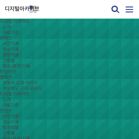
디지털아카이브
디지털 아카이브
소개
자료기증
컨텐츠
사진기록
영상기록
행정박물
간행물
항공(경관)기록
타임라인
컬렉션
경북의 도정 이야기
경상북도 근대 공보지
디지털 아카이브
소개
자료기증
컨텐츠
사진기록
영상기록
행정박물
간행물
항공(경관)기록