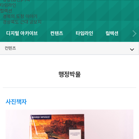
타임라인
컬렉션
경북의 도정 이야기
경상북도 근대 공보지
디지털 아카이브
컨텐츠
타임라인
컬렉션
컨텐츠
행정박물
사진책자