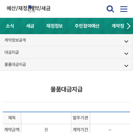
예산/재정/계약/세금
소식
세금
재정정보
주민참여예산
계약정보공
계약정보공개
대금지급
물품대금지급
물품대금지급
제목
발주기관
계약금액
원
계약기간
~