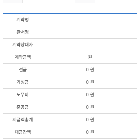
계약명
관서명
계약상대자
계약금액
원
선금
0 원
기성금
0 원
노무비
0 원
준공금
0 원
지급액총계
0 원
대금잔액
0 원