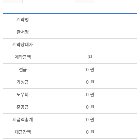
계약명
관서명
계약상대자
계약금액
원
선금
0 원
기성금
0 원
노무비
0 원
준공금
0 원
지급액총계
0 원
대금잔액
0 원