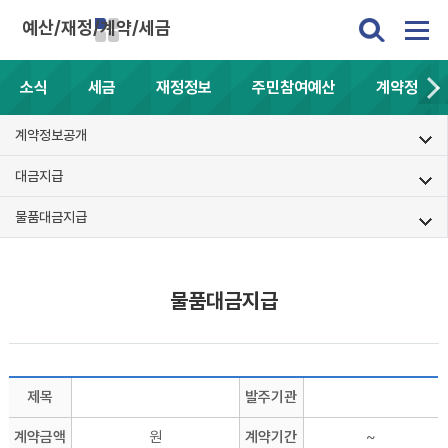
예산/재정/계약/세금
소식
세금
재정정보
주민참여예산
계약정보공
계약정보공개
대금지급
물품대금지급
물품대금지급
제목
발주기관
계약금액
원
계약기간
~