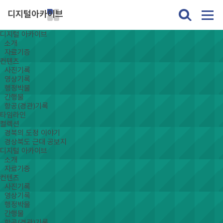
디지털아카이브
디지털 아카이브
소개
자료기증
컨텐츠
사진기록
영상기록
행정박물
간행물
항공(경관)기록
타임라인
컬렉션
경북의 도정 이야기
경상북도 근대 공보지
디지털 아카이브
소개
자료기증
컨텐츠
사진기록
영상기록
행정박물
간행물
항공(경관)기록