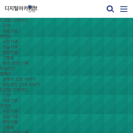
디지털아카이브
디지털 아카이브
소개
자료기증
컨텐츠
사진기록
영상기록
행정박물
간행물
항공(경관)기록
타임라인
컬렉션
경북의 도정 이야기
경상북도 근대 공보지
디지털 아카이브
소개
자료기증
컨텐츠
사진기록
영상기록
행정박물
간행물
항공(경관)기록