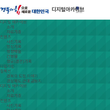
디지털아카이브
디지털 아카이브
소개
자료기증
컨텐츠
사진기록
영상기록
행정박물
간행물
항공(경관)기록
타임라인
컬렉션
경북의 도정 이야기
경상북도 근대 공보지
디지털 아카이브
소개
자료기증
컨텐츠
사진기록