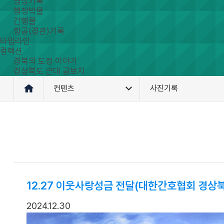
영상기록
행정박물
간행물
항공(경관)기록
타임라인
컬렉션
경북의 도정 이야기
경상북도 근대 공보지
컨텐츠
사진기록
12.27 이웃사랑성금 전달(대한간호협회 경상
2024.12.30