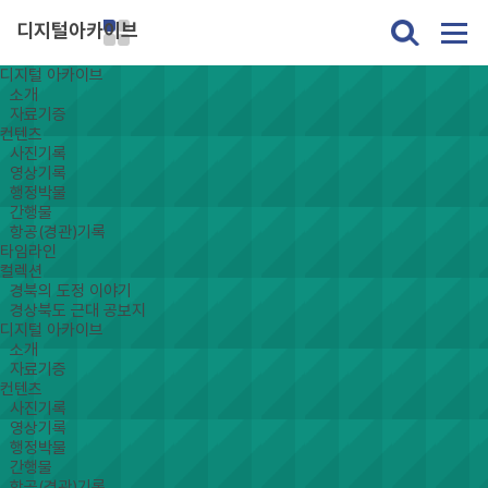
디지털아카이브
디지털 아카이브
소개
자료기증
컨텐츠
사진기록
영상기록
행정박물
간행물
항공(경관)기록
타임라인
컬렉션
경북의 도정 이야기
경상북도 근대 공보지
디지털 아카이브
소개
자료기증
컨텐츠
사진기록
영상기록
행정박물
간행물
항공(경관)기록