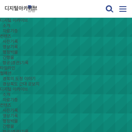
디지털아카이브
디지털 아카이브
소개
자료기증
컨텐츠
사진기록
영상기록
행정박물
간행물
항공(경관)기록
타임라인
컬렉션
경북의 도정 이야기
경상북도 근대 공보지
디지털 아카이브
소개
자료기증
컨텐츠
사진기록
영상기록
행정박물
간행물
항공(경관)기록