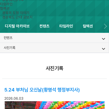
타임라인
컬렉션
경북의 도정 이야기
경상북도 근대 공보지
디지털 아카이브
컨텐츠
타임라인
컬렉션
컨텐츠
사진기록
사진기록
5.24 부처님 오신날(황명석 행정부지사)
2026.06.03