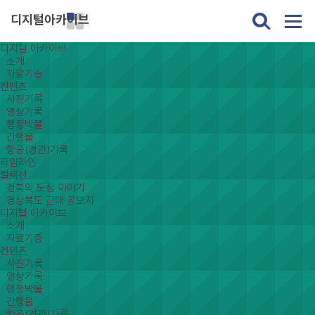
디지털아카이브
디지털 아카이브
소개
자료기증
컨텐츠
사진기록
영상기록
행정박물
간행물
항공(경관)기록
타임라인
컬렉션
경북의 도정 이야기
경상북도 근대 공보지
디지털 아카이브
소개
자료기증
컨텐츠
사진기록
영상기록
행정박물
간행물
항공(경관)기록