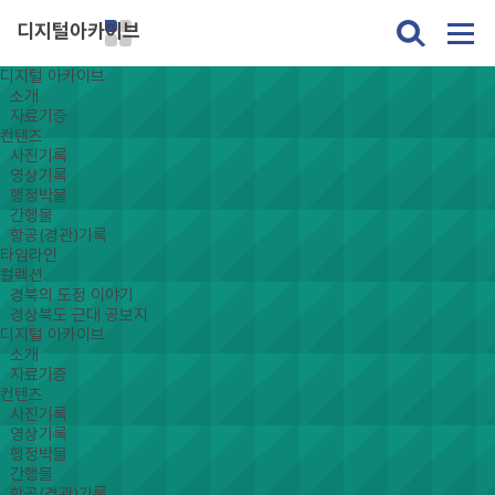
디지털아카이브
디지털 아카이브
소개
자료기증
컨텐츠
사진기록
영상기록
행정박물
간행물
항공(경관)기록
타임라인
컬렉션
경북의 도정 이야기
경상북도 근대 공보지
디지털 아카이브
소개
자료기증
컨텐츠
사진기록
영상기록
행정박물
간행물
항공(경관)기록