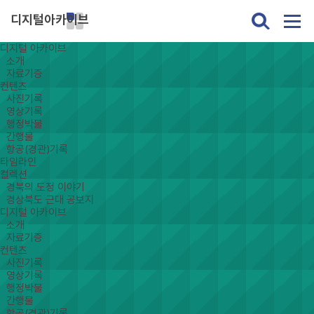
디지털아카이브
디지털 아카이브
소개
자료기증
컨텐츠
사진기록
영상기록
행정박물
간행물
항공(경관)기록
타임라인
컬렉션
경북의 도정 이야기
경상북도 근대 공보지
디지털 아카이브
소개
자료기증
컨텐츠
사진기록
영상기록
행정박물
간행물
항공(경관)기록