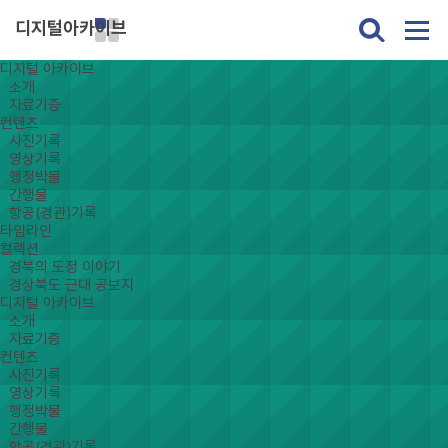
디지털아카이브
디지털 아카이브
소개
자료기증
컨텐츠
사진기록
영상기록
행정박물
간행물
항공(경관)기록
타임라인
컬렉션
경북의 도정 이야기
경상북도 근대 공보지
디지털 아카이브
소개
자료기증
컨텐츠
사진기록
영상기록
행정박물
간행물
항공(경관)기록