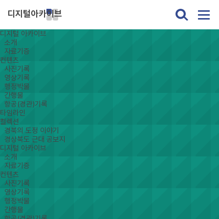
디지털아카이브
디지털 아카이브
소개
자료기증
컨텐츠
사진기록
영상기록
행정박물
간행물
항공(경관)기록
타임라인
컬렉션
경북의 도정 이야기
경상북도 근대 공보지
디지털 아카이브
소개
자료기증
컨텐츠
사진기록
영상기록
행정박물
간행물
항공(경관)기록