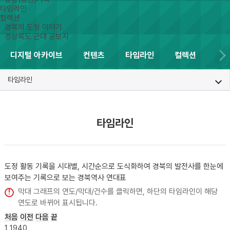
타임라인
컬렉션
경북의 도정 이야기
경상북도 근대 공보지
디지털 아카이브
컨텐츠
타임라인
컬렉션
타임라인
타임라인
도정 활동 기록을 시대별, 시간순으로 도식화하여 경북의 발전사를 한눈에
보여주는
기록으로 보는 경북역사 연대표
막대 그래프의 연도/막대/건수를 클릭하면, 하단의 타임라인이 해당
연도로 바뀌어 표시됩니다.
처음
이전
다음
끝
1
1940