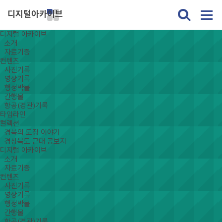
디지털아카이브
디지털 아카이브
소개
자료기증
컨텐츠
사진기록
영상기록
행정박물
간행물
항공(경관)기록
타임라인
컬렉션
경북의 도정 이야기
경상북도 근대 공보지
디지털 아카이브
소개
자료기증
컨텐츠
사진기록
영상기록
행정박물
간행물
항공(경관)기록