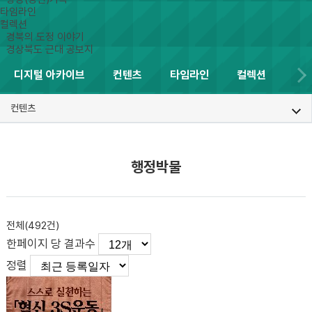
타임라인
컬렉션
경북의 도정 이야기
경상북도 근대 공보지
디지털 아카이브
컨텐츠
타임라인
컬렉션
컨텐츠
행정박물
전체(
492
건)
한페이지 당 결과수
정렬