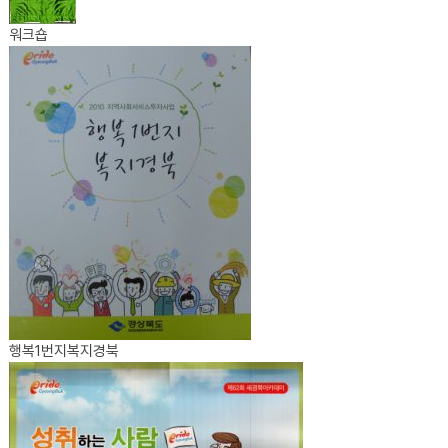
워크숍
행복1번지복지경북