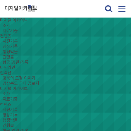
디지털아카이브
디지털 아카이브
소개
자료기증
컨텐츠
사진기록
영상기록
행정박물
간행물
항공(경관)기록
타임라인
컬렉션
경북의 도정 이야기
경상북도 근대 공보지
디지털 아카이브
소개
자료기증
컨텐츠
사진기록
영상기록
행정박물
간행물
항공(경관)기록