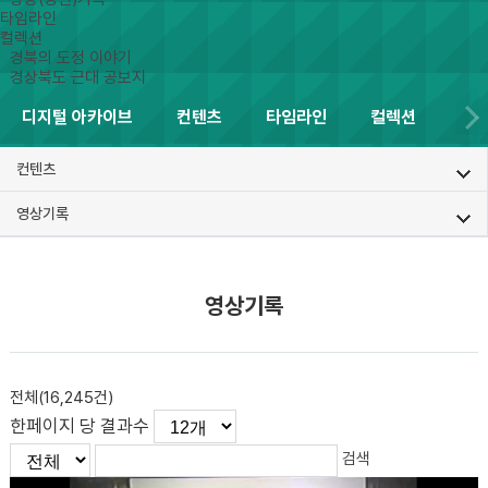
타임라인
컬렉션
경북의 도정 이야기
경상북도 근대 공보지
디지털 아카이브
컨텐츠
타임라인
컬렉션
컨텐츠
영상기록
영상기록
전체(
16,245
건)
한페이지 당 결과수
검색