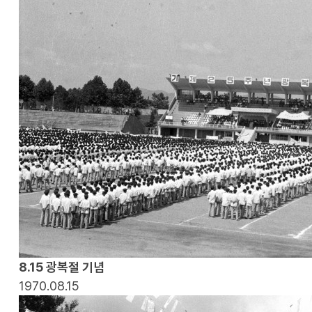
8.15 광복절 기념
1970.08.15