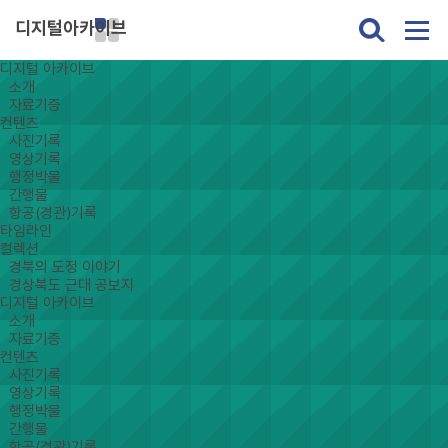
디지털아카이브
디지털 아카이브
소개
자료기증
컨텐츠
사진기록
영상기록
행정박물
간행물
항공(경관)기록
타임라인
컬렉션
경북의 도정 이야기
경상북도 근대 공보지
디지털 아카이브
소개
자료기증
컨텐츠
사진기록
영상기록
행정박물
간행물
항공(경관)기록