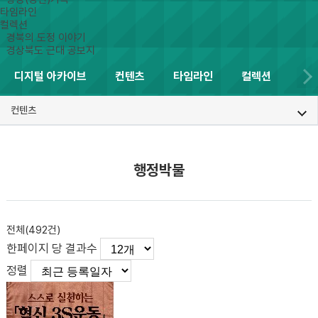
타임라인
컬렉션
경북의 도정 이야기
경상북도 근대 공보지
디지털 아카이브
컨텐츠
타임라인
컬렉션
컨텐츠
행정박물
전체(
492
건)
한페이지 당 결과수
정렬