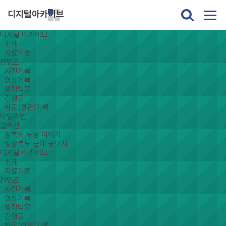
디지털아카이브
디지털 아카이브
소개
자료기증
컨텐츠
사진기록
영상기록
행정박물
간행물
항공(경관)기록
타임라인
컬렉션
경북의 도정 이야기
경상북도 근대 공보지
디지털 아카이브
소개
자료기증
컨텐츠
사진기록
영상기록
행정박물
간행물
항공(경관)기록