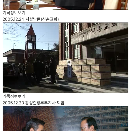
기록정보보기
2005.12.24
시설방문(신촌교회)
기록정보보기
2005.12.23
황성길정무부지사 퇴임