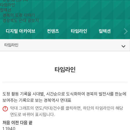
타임라인
컬렉션
경북의 도정 이야기
경상북도 근대 공보지
디지털 아카이브
컨텐츠
타임라인
컬렉션
타임라인
타임라인
도정 활동 기록을 시대별, 시간순으로 도식화하여 경북의 발전사를 한눈에
보여주는
기록으로 보는 경북역사 연대표
막대 그래프의 연도/막대/건수를 클릭하면, 하단의 타임라인이 해당
연도로 바뀌어 표시됩니다.
처음
이전
다음
끝
1
1940