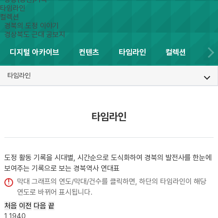
타임라인
컬렉션
경북의 도정 이야기
경상북도 근대 공보지
디지털 아카이브
컨텐츠
타임라인
컬렉션
타임라인
타임라인
도정 활동 기록을 시대별, 시간순으로 도식화하여 경북의 발전사를 한눈에
보여주는
기록으로 보는 경북역사 연대표
막대 그래프의 연도/막대/건수를 클릭하면, 하단의 타임라인이 해당
연도로 바뀌어 표시됩니다.
처음
이전
다음
끝
1
1940