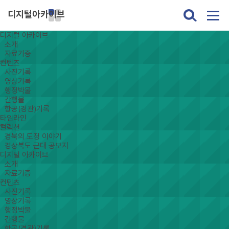
디지털아카이브
디지털 아카이브
소개
자료기증
컨텐츠
사진기록
영상기록
행정박물
간행물
항공(경관)기록
타임라인
컬렉션
경북의 도정 이야기
경상북도 근대 공보지
디지털 아카이브
소개
자료기증
컨텐츠
사진기록
영상기록
행정박물
간행물
항공(경관)기록