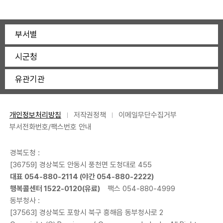
부서별
시군청
유관기관
개인정보처리방침
저작권정책
이메일무단수집거부
부서전화번호/팩스번호 안내
경북도청 :
[36759] 경상북도 안동시 풍천면 도청대로 455
대표 054-880-2114 (야간 054-880-2222)
행복콜센터 1522-0120(유료)
팩스 054-880-4999
동부청사 :
[37563] 경상북도 포항시 북구 흥해읍 동부청사로 2