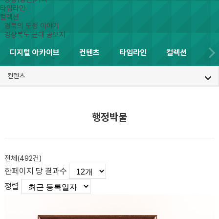
타임라인
컬렉션
경북의 도정 이야기
경상북도 근대 공보지
디지털 아카이브
컨텐츠
타임라인
컬렉션
컨텐츠
행정박물
전체(
492
건)
한페이지 당 결과수
정렬