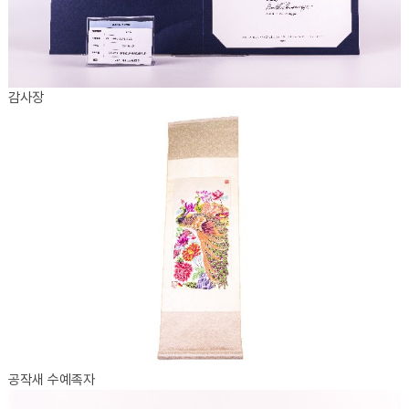
감사장
공작새 수예족자