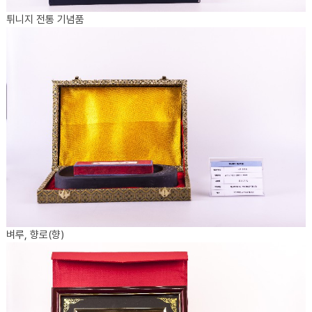
튀니지 전통 기념품
벼루, 향로(향)