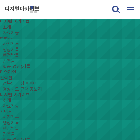
디지털아카이브
디지털 아카이브
소개
자료기증
컨텐츠
사진기록
영상기록
행정박물
간행물
항공(경관)기록
타임라인
컬렉션
경북의 도정 이야기
경상북도 근대 공보지
디지털 아카이브
소개
자료기증
컨텐츠
사진기록
영상기록
행정박물
간행물
항공(경관)기록