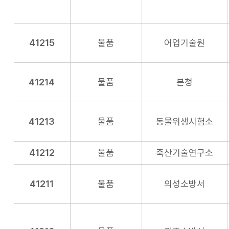
41215
물품
어업기술원
41214
물품
본청
41213
물품
동물위생시험소
41212
물품
축산기술연구소
41211
물품
의성소방서