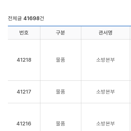
전체글
41698
건
번호
구분
관서명
41218
물품
소방본부
41217
물품
소방본부
41216
물품
소방본부