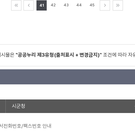
42
43
44
45
41
게시물은
"공공누리 제3유형(출처표시 + 변경금지)"
조건에 따라 자
시군청
서전화번호/팩스번호 안내