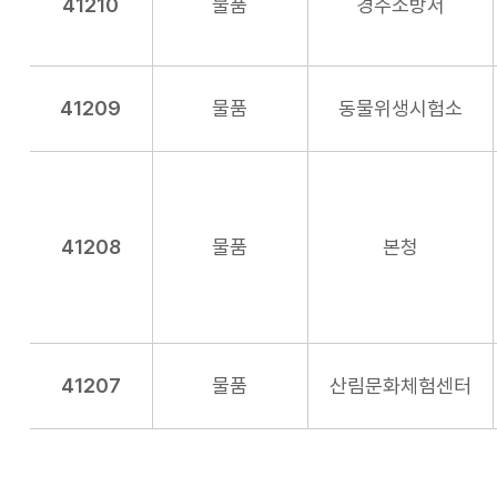
41210
물품
경주소방서
41209
물품
동물위생시험소
41208
물품
본청
41207
물품
산림문화체험센터