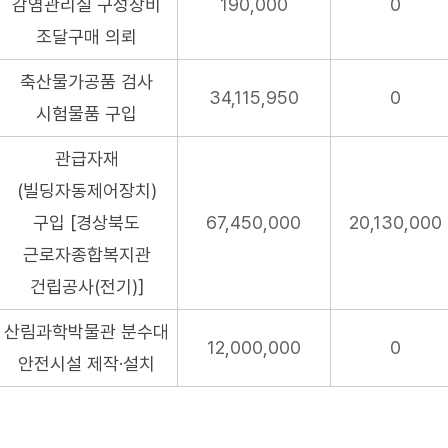
감염관리실 구성장비
190,000
0
조달구매 의뢰
축산물가공품 검사
34,115,950
0
시험물품 구입
관급자재
(빌딩자동제어장치)
구입 [경상북도
67,450,000
20,130,000
근로자종합복지관
건립공사(전기)]
산림과학박물관 분수대
12,000,000
0
안전시설 제작·설치