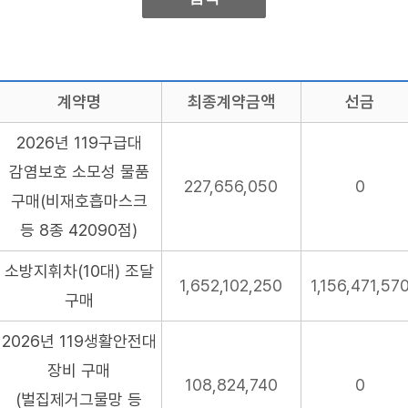
계약명
최종계약금액
선금
2026년 119구급대
감염보호 소모성 물품
227,656,050
0
구매(비재호흡마스크
등 8종 42090점)
소방지휘차(10대) 조달
1,652,102,250
1,156,471,57
구매
2026년 119생활안전대
장비 구매
108,824,740
0
(벌집제거그물망 등