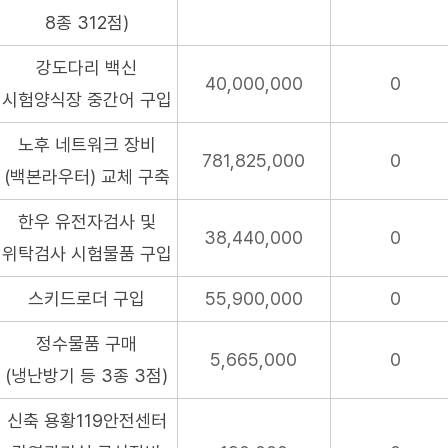
8종 312점)
강도다리 백신
40,000,000
0
시험양식장 중간어 구입
노후 네트워크 장비
781,825,000
0
(백본라우터) 교체 구축
한우 유전자검사 및
38,440,000
0
위탁검사 시험물품 구입
스키드로더 구입
55,900,000
0
정수물품 구매
5,665,000
0
(냉난방기 등 3종 3점)
신축 용황119안전센터