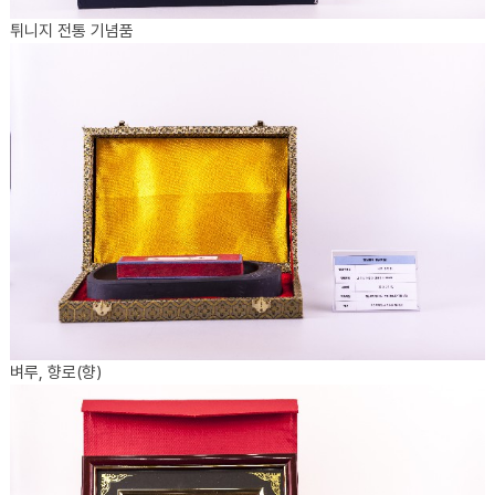
튀니지 전통 기념품
벼루, 향로(향)