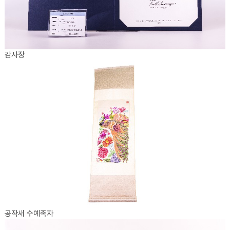
감사장
공작새 수예족자