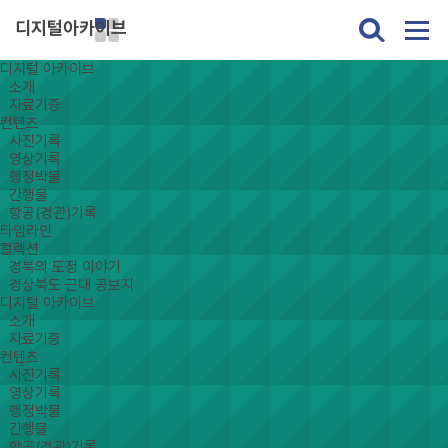
디지털아카이브
디지털 아카이브
소개
자료기증
컨텐츠
사진기록
영상기록
행정박물
간행물
항공(경관)기록
타임라인
컬렉션
경북의 도정 이야기
경상북도 근대 공보지
디지털 아카이브
소개
자료기증
컨텐츠
사진기록
영상기록
행정박물
간행물
항공(경관)기록