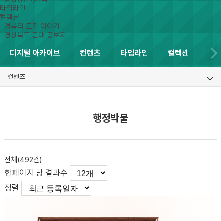
타임라인
컬렉션
경북의 도정 이야기
경상북도 근대 공보지
디지털 아카이브
컨텐츠
타임라인
컬렉션
컨텐츠
행정박물
전체(
492
건)
한페이지 당 결과수
정렬