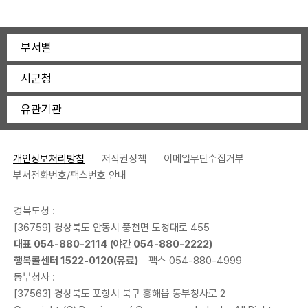
부서별
시군청
유관기관
개인정보처리방침
저작권정책
이메일무단수집거부
부서전화번호/팩스번호 안내
경북도청 :
[36759] 경상북도 안동시 풍천면 도청대로 455
대표 054-880-2114 (야간 054-880-2222)
행복콜센터 1522-0120(유료)
팩스 054-880-4999
동부청사 :
[37563] 경상북도 포항시 북구 흥해읍 동부청사로 2