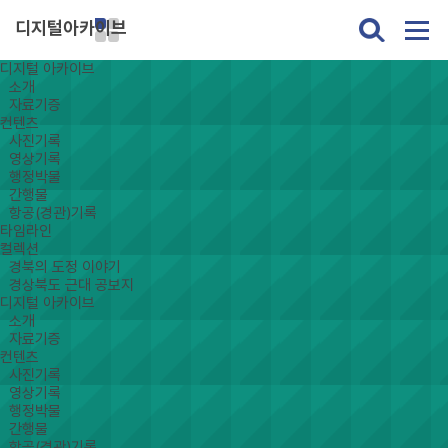
디지털아카이브
디지털 아카이브
소개
자료기증
컨텐츠
사진기록
영상기록
행정박물
간행물
항공(경관)기록
타임라인
컬렉션
경북의 도정 이야기
경상북도 근대 공보지
디지털 아카이브
소개
자료기증
컨텐츠
사진기록
영상기록
행정박물
간행물
항공(경관)기록