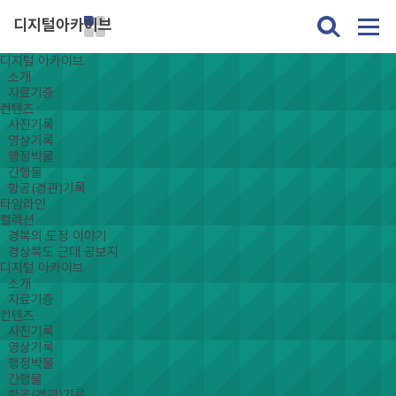
디지털아카이브
디지털 아카이브
소개
자료기증
컨텐츠
사진기록
영상기록
행정박물
간행물
항공(경관)기록
타임라인
컬렉션
경북의 도정 이야기
경상북도 근대 공보지
디지털 아카이브
소개
자료기증
컨텐츠
사진기록
영상기록
행정박물
간행물
항공(경관)기록