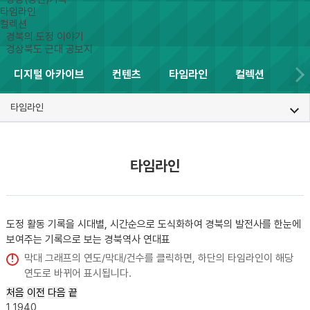
타임라인
컬렉션
경북의 도정 이야기
경상북도 근대 공보지
디지털 아카이브
컨텐츠
타임라인
컬렉션
타임라인
타임라인
도정 활동 기록을 시대별, 시간순으로 도식화하여 경북의 발전사를 한눈에
보여주는
기록으로 보는 경북역사 연대표
막대 그래프의 연도/막대/건수를 클릭하면, 하단의 타임라인이 해당
연도로 바뀌어 표시됩니다.
처음
이전
다음
끝
1
1940