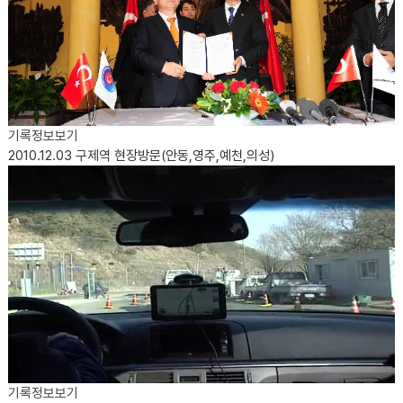
기록정보보기
2010.12.03
구제역 현장방문(안동,영주,예천,의성)
기록정보보기