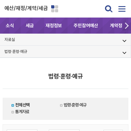
예산/재정/계약/세금
소식
세금
재정정보
주민참여예산
계약정보공
자료실
법령·훈령·예규
법령·훈령·예규
전체선택
법령·훈령·예규
통계자료