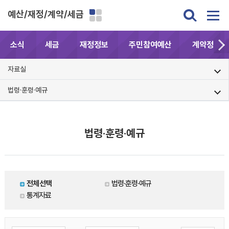
예산/재정/계약/세금
소식
세금
재정정보
주민참여예산
계약정보공
자료실
법령·훈령·예규
법령·훈령·예규
전체선택
법령·훈령·예규
통계자료