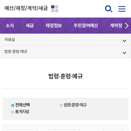
예산/재정/계약/세금
소식
세금
재정정보
주민참여예산
계약정보공
자료실
법령·훈령·예규
법령·훈령·예규
전체선택
법령·훈령·예규
통계자료