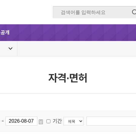
보공개
자격·면허
-
기간