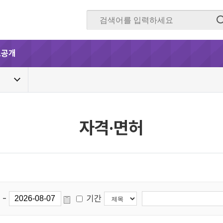
보공개
자격·면허
-
기간