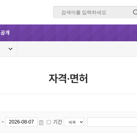
보공개
자격·면허
-
기간