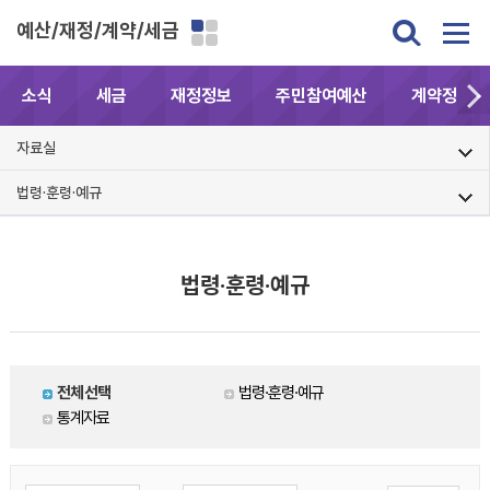
예산/재정/계약/세금
소식
세금
재정정보
주민참여예산
계약정보공
자료실
법령·훈령·예규
법령·훈령·예규
전체선택
법령·훈령·예규
통계자료