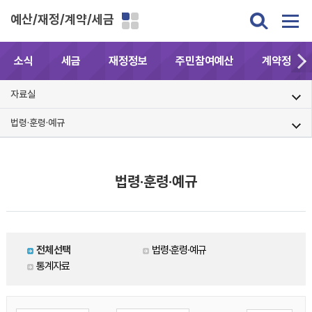
예산/재정/계약/세금
소식
세금
재정정보
주민참여예산
계약정보공
자료실
법령·훈령·예규
법령·훈령·예규
전체선택
법령·훈령·예규
통계자료